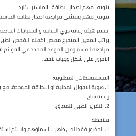
تنويه_مهم اصدار_بطاقة_الماستر_كارد
تنويه_مهم يستثنى مراجعة اصدار بطاقة الماستر 
قسم هيئة رعاية ذوي الاعاقة والاحتياجات الخاص
براتب المعين المتفرغ ممكن اكملوا الفحص الطبي و
مراجعة القسم وفق الموعد المحدد في القوائم انف
الاخرى على شكل وجبات لاحقا.
المستمسكات_المطلوبة:
1. هوية الاحوال المدنية او البطاقة الموحدة. م
ولستنساخ
2. التقرير الطبي للمعاق.
ملاحظة:
1. الحضور فقط لمن ظهرت اسماؤهم ولا يتم استقبال أي شخص غير معلن اسمه،