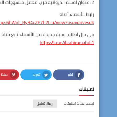
2. عنوان لقسم الديوانيه قرب معمل منسوجات الديوانيه خلف دار الدوله لرعاية الايتام .
رابط الأسماء أدناه
aY9Rhps6hWnl_ByR4cZE7h2Liu/view?usp=drivesdk
في حال اطلاق وجبة جديدة من الأسماء تابع قناة الت
https://t.me/ibrahimmahdi1
نشر
تغريد
حفظ
nterest
Twitter
Facebook
تعليقات
ليست هناك تعليقات
إرسال تعليق