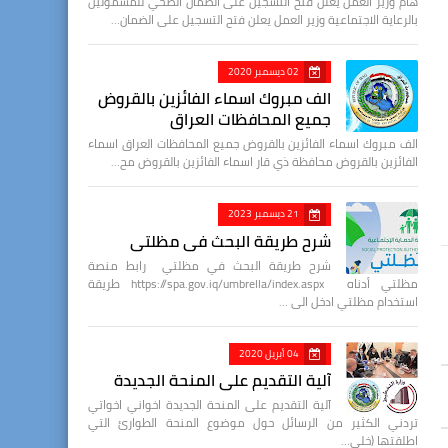
هام وزير العمل يعلن فتح التسجيل على الضمان الصحي للمشمولين
بالرعاية الاجتماعية وزير العمل يعلن فتح التسجيل على الضمان…
02 ديسمبر 2020
الف مبروك اسماء الفائزين بالقروض
جميع المحافظات العراق
الف مبروك اسماء الفائزين بالقروض جميع المحافظات العراق اسماء
الفائزين بالقروض محافظة ذي قار اسماء الفائزين بالقروض مح…
21 ديسمبر 2023
شرح طريقة البحث في مظلتي
شرح طريقة البحث في مظلتي رابط منصة
مظلتي أدناه https://spa.gov.iq/umbrella/index.aspx طريقة
استخدام مظلتي ادخل الى …
04 أبريل 2020
آلية التقديم على المنحة الجديدة
آلية التقديم على المنحة الجديدة اخواني اخواتي
تردني الكثير من الرسائل حول موضوع المنحة الطوارئ التي
اطلقتها (خلي…