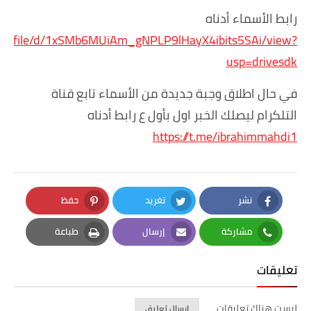
رابط الأسماء أدناه
.com/file/d/1xSMb6MUiAm_gNPLP9lHayX4ibits5SAi/view?
usp=drivesdk
في حال اطلاق وجبة جديدة من الأسماء تابع قناة
التلكرام ليصلك الخبر اول بأول ع رابط أدناه
https://t.me/ibrahimmahdi1
نشر
تغريد
حفظ
Pinterest
Twitter
Facebook
مشاركة
إرسال
طباعة
Print
Email
Whatsapp
تعليقات
ليست هناك تعليقات
إرسال تعليق