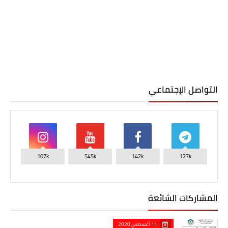
التواصل الإجتماعي
107k
545k
142k
127k
المشاركات الشائعة
11 أغسطس 2020