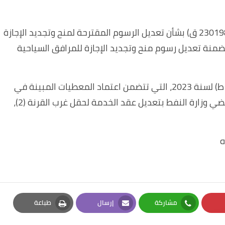
ثانيًا/ إقرار توصية المجلس الوزاري للاقتصاد رقم (230198 ق) بشأن تعديل الرسوم المقترحة لمنح وتجديد الإجازة
ضمنة تعديل رسوم منح وتجديد الإجازة للمرافق السياحية
ثالثًا/ إقرار توصية المجلس الوزاري للطاقة (23073 ط) لسنة 2023، التي تتضمن اعتماد المعطيات المبينة في
كتاب وزارة النفط، المؤرخ في 8 آب 2023 أساسًا لمضي وزارة النفط بتعديل عقد الخدمة لحقل غرب القرنة (2)،
ه
مشاركة
إرسال
طباعة
Print
Email
Whatsapp
Pi