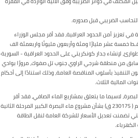
 المكلف في دوائر الضريبة وفق الألية الواردة في الفقرة
ة في تعزيز أمن الحدود العراقية، فقد أقر مجلس الوزراء
مالية (15.140.400.000) دينـار، فقـط خمسة عشر مليارًا ومئة وأربعون مليونًا واربعمئة الف
طوارئ، لإنشاء جدار كونكريتي على الحدود العراقية - السورية-
السابق من منطقة شرجي الراوي جنوب تل صفوك، مرورًا بوادي
 بطول (50) كم، على أن يكون التنفيذ بأسلوب المناقصة العامة، وذلك استنادًا إلى أحكام
بصرة، لاسيما ما يتعلق بمشاريع الماء الصافي، فقد أقر
مجلس الوزراء توصية المجلس الوزاري للاقتصاد رقم ( 230175 ق) بشأن مشروع ماء البصرة الكبير المرحلة الثانية
لتي تضمنت تعديل الأسعار للشركة العامة لنقل الطاقة
الكهرباء.