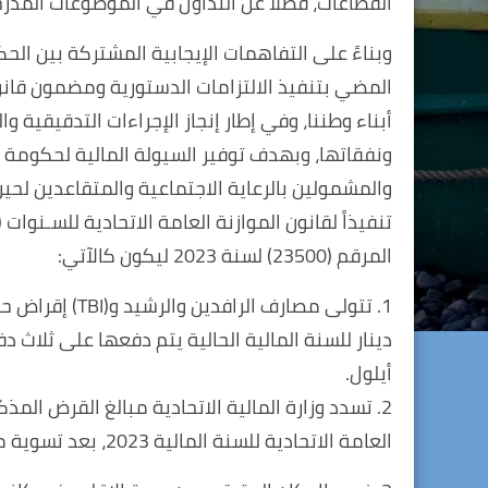
القطاعات، فضلاً عن التداول في الموضوعات المدرج
وبناءً على التفاهمات الإيجابية المشتركة بين الح
المضي بتنفيذ الالتزامات الدستورية ومضمون قانو
أبناء وطننا، وفي إطار إنجاز الإجراءات التدقيقية و
ونفقاتها، وبهدف توفير السيولة المالية لحكومة 
والمشمولين بالرعاية الاجتماعية والمتقاعدين لحين 
المرقم (23500) لسنة 2023 ليكون كالآتي:
1. تتولى مصارف 
أيلول.
العامة الاتحادية للسنة المالية 2023، بعد تسوية ما بذمته.