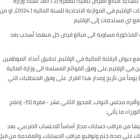
3. في حال كان المتبقي من حصة الإقليم غير كافٍ لتسديد مبالغ القرض تنفيذاً للفقرة (2 ) آنفًا، تسدد وزارة
المالية الاتحادية مبالغ القرض المذكور من تخصيصات الإقليم في الموازنة الاتحادية للسنة المالية ( 2024)، او م
فع اي مستحقات إلى الإقليم.
رف المذكورة مساوية الى مبالغ قرض كل منهما تُسحب بعد
ق مع ديوان الرقابة المالية في الإقليم، تدقيق أعداد الموظفين
ن في الإقليم على وفق القوائم المسلمة الى وزارة المالية
الاتحادية ومقدار رواتبهم خلال مدة لا تزيد عن (30) يوماً من تأريخ إصدار هذا القرار، على وفق المتطلبات التي
وتنفيذا لما جاء بالمنهاج الوزاري الذي صـوت عليه وأقره مجلس النواب، المحور الثاني عشر - فقرة (5)- إصلاح
وزراء ما يأتي:
عليها من مراقب حسابات مجاز أساساً للاحتساب الضريبي، بعد
 على صحة ختم وتوقيع مراقب الحسابات، والمقدمة من قبل