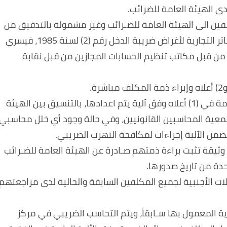
دى الهيئة العامة للضرائب.
كلفين الى الهيئة العامة للضـرائب وغير مشمولة بالتدقيق من
مراقب حسابات مجاز، استناداً الى نظام مسـك الدفاتر التجارية لأغراض ضريبة الدخل رقم (2) لسنة 1985، فيسري
ن تكون منظمة من قبل مكاتب تنظيم الحسابات المجازين من قبل نقابة
4. للهيئة العامة للضـرائب تدقيق الحسابات المقدمة في (1) أعلاه وفق آلية يتم اعدادها، بالتنسيق بين الهيئة
 وجمعية المحاسبين القانونيين، وفي حالة وجود أي خلل محاسبي
ضمن الآلية إجراءات لمكافحة التهرب الضريبي.
ز وثيقة تثبت براءة ذمتهم صـادرة عن الهيئة العامة للضـرائب
دة من تاريخ صدورها.
ملات الأجنبية لجميع المكلفين السابقة والحالية لدى مراجعتهم
ودية المعمول بها سـابقاً، ويتم التحاسب الضريبي في مركز