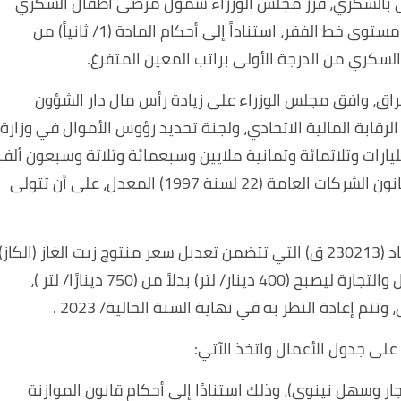
 بالسكري، قرر مجلس الوزراء شمول مرضى أطفال السكري
بإعانة الحماية الاجتماعية، بعدّهم من الأفراد دون مستوى خط الفقر، استناداً إلى أحكام المادة (1/ ثانياً) من
لسكري من الدرجة الأولى براتب المعين المتفرغ.
اق، وافق مجلس الوزراء على زيادة رأس مال دار الشؤون
الرقابة المالية الاتحادي، ولجنة تحديد رؤوس الأموال في وزارة
3,3) دينار، فقط ثلاثة مليارات وثلاثمائة وثمانية ملايين وسبعمائة وثلاثة وسبعون ألف
دينار، بدلًا من 15 مليون دينار، استنادًا إلى أحكام قانون الشركات العامة (22 لسنة 1997) المعدل، على أن تتولى
وأقر مجلس الوزراء توصية المجلس الوزاري للاقتصاد (230213 ق) التي تتضمن تعديل سعر منتوج زيت الغاز (الكاز)
المجهز لشركات القطاع الحكومي في وزارتي النقل والتجارة ليصبح (400 دينار/ لتر) بدلاً من (750 دينارًا/ لتر )،
تتم إعادة النظر به في نهاية السنة الحالية/ 2023 .
لى جدول الأعمال واتخذ الآتي:
ار وسهل نينوى)، وذلك استنادًا إلى أحكام قانون الموازنة