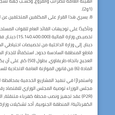
الهيئة العامة للضرائب والفروع، وحسـب جهة تسجيل
(1و2).
8. يسري هذا القرار على المكلفين المتخلفين عن التحاسب الضريبي قبل صدوره.
وتأكيدًا على توجيهات القائد العام للقوات المسلح
تخصيـص وزارة ال
دينار، إلى وزارة الداخلية من تخصيصات احتياطي ال
قاطع المنطقة السادسة حدود، استكمالًا للجدار 
العجيج باتجاه طريفاوي،
المادة (6) من قانون الموازنة العامة الاتحادية للسنوات المالية الثلاث.
واستمرارًا في تنفيذ المشاريع الخدمية بمحافظة ال
(P2R) عقد تجهيز ونصب محطة كهرباء متنقلة، ا
الكهربائية/ المنطقة الجنوبية، أحد تشكيلات وزارة 