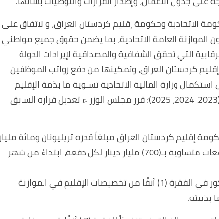
ة على جدول الأعمال، وإصدار القرارات والتوصيات بشأنها.
كومة الاتحادية وحكومة إقليم كردستان العراق، والاتفاق على
ن الموازنة العامة الاتحادية، بما يضمن حقوق جميع مواطني
الرقابية التي تحقق الشفافية والمصداقية لإيرادات الدولة
إقليم كردستان العراق، وتمكينها من دفع رواتب الموظفين
استكمال وزارة المالية الاتحادية تسـوية ما بذمة الإقليم
تنفيذاً لقانون الموازنة العامة الاتحادية للسـنوات (2023، 2024، 2025)؛ قرر مجلس الوزراء تعديل قراره السابق
الرافدين والرشيد و(TBI) إقراض حكومة إقليم كردستان العراق مبلغاً قدره تريليونان ومائة مليار
دينار للسنة المالية الحالية يتم دفعها على ثلاث دفعات متساوية بـ(700) مليار دينار لكل دفعة، ابتداءً من شهر
2. تسدد وزارة المالية الاتحادية مبالغ القرض المذكور في الفقرة (1) آنفًا من تخصيصات الإقليم في الموازنة