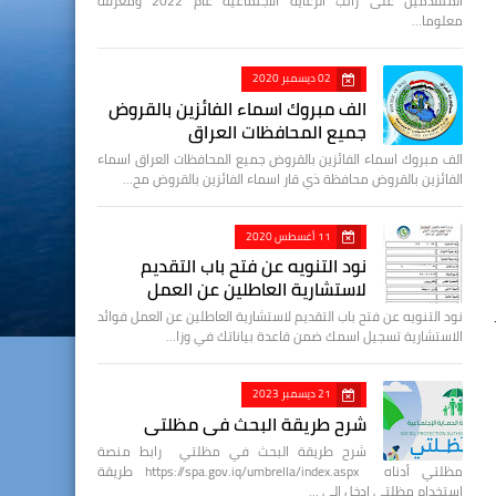
المتقدمين على راتب الرعاية الاجتماعية عام 2022 ومعرفة
معلوما…
02 ديسمبر 2020
الف مبروك اسماء الفائزين بالقروض
جميع المحافظات العراق
الف مبروك اسماء الفائزين بالقروض جميع المحافظات العراق اسماء
الفائزين بالقروض محافظة ذي قار اسماء الفائزين بالقروض مح…
11 أغسطس 2020
نود التنويه عن فتح باب التقديم
لاستشارية العاطلين عن العمل
نود التنويه عن فتح باب التقديم لاستشارية العاطلين عن العمل فوائد
الاستشارية تسجيل اسمك ضمن قاعدة بياناتك في وزا…
21 ديسمبر 2023
شرح طريقة البحث في مظلتي
شرح طريقة البحث في مظلتي رابط منصة
مظلتي أدناه https://spa.gov.iq/umbrella/index.aspx طريقة
استخدام مظلتي ادخل الى …