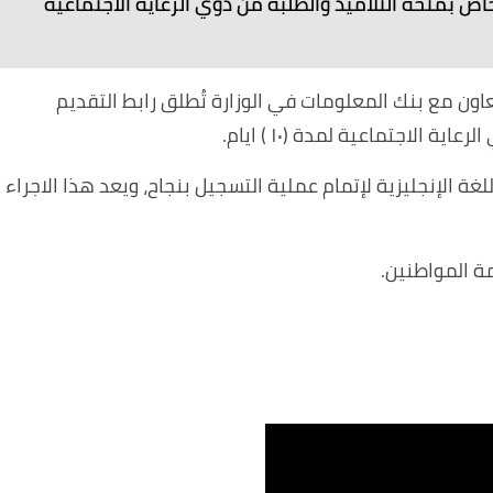
لخاص بمنحة التلاميذ والطلبة من ذوي الرعاية الاجتماعية
تعاون مع بنك المعلومات في الوزارة تُطلق رابط التقديم
 الاجتماعية لمدة (١٠ ) ايام.
م الكي كارد المكون من (١٦) رقما باللغة الإنجليزية لإتمام عملية التسجيل بنجاح، ويعد هذا الاجراء
مة المواطنين.