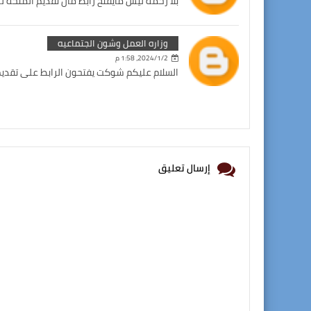
بلا زحمه ليش مايفتح رابط مال تقديم المنحه لل
وزاره العمل وشون الجتماعيه
2‏/1‏/2024، 1:58 م
السلام عليكم شوكت يفتحون الرابط على تقديم 
إرسال تعليق