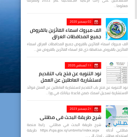
المتقدمين على راتب الرعاية الاجتماعية عام 2022 ومعرفة
معلوما…
02 ديسمبر 2020
الف مبروك اسماء الفائزين بالقروض
جميع المحافظات العراق
الف مبروك اسماء الفائزين بالقروض جميع المحافظات العراق اسماء
الفائزين بالقروض محافظة ذي قار اسماء الفائزين بالقروض مح…
11 أغسطس 2020
نود التنويه عن فتح باب التقديم
لاستشارية العاطلين عن العمل
نود التنويه عن فتح باب التقديم لاستشارية العاطلين عن العمل فوائد
الاستشارية تسجيل اسمك ضمن قاعدة بياناتك في وزا…
21 ديسمبر 2023
شرح طريقة البحث في مظلتي
شرح طريقة البحث في مظلتي رابط منصة
مظلتي أدناه https://spa.gov.iq/umbrella/index.aspx طريقة
استخدام مظلتي ادخل الى …