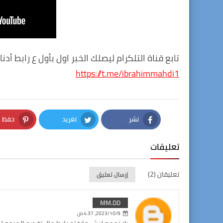
تابع قناة التلكرام ليصلك الخبر اول بأول ع رابط أدنا
https://t.me/ibrahimmahdi1
نشر
تغريد
حفظ
nterest
Twitter
Facebook
تعليقات
تعليقان (2)
إرسال تعليق
MM.DD
9‏/10‏/2023، 4:37 ص