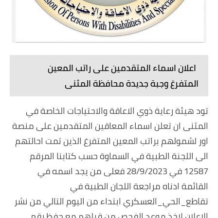
اعلان اسماء المتقدمين على راتب المعين
المتفرغ وجبة جديدة محافظة المثنى
تود هيئة رعاية ذوي الاعاقة والاحتياجات الخاصة في
المثنى ان تعلن اسماء المعاقين المتقدمين على منصة
اور لشمولهم براتب المعين المتفرغ الذين تمت احالتهم
الى اللجنة الطبية في السماوة حسب كتابنا المرقم
12587 في 28/9/2023 فعلى من يجد اسمه في
القائمة ادناه مراجعة اللجان الطبية في
تقاطع_الحي_العسكري ابتداء من اليوم التالي من نشر
الاعلان لاخذ موعد الفحص من قبلهم مع حفظ رقم