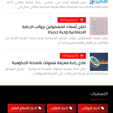
شرح طريقة البحث في مظلتي رابط منصة مظلتي أدناه
https://spa.gov.iq/umbrella/index.aspx طريقة استخدام مظلتي ادخل الى …
21 سبتمبر 2020
اعلان أسماء المشمولين برواتب الرعاية
الاجتماعية وجبة جديدة
اعلان أسماء المشمولين برواتب الرعاية الاجتماعية وجبة جديدة الوجبة الثانية من
العاطلين عن العمل والمستحقين لراتب ال…
30 يونيو 2020
عاجل رابط معرفة شمولك بالمنحة الحكومية
عاجل رابط معرفة شمولك بالمنحة الحكومية عزيزي المواطن
يسرنا إعلامكم بأن شركة ناس واليت هي الشركة المسؤولة ع…
التسميات
اخبار الرواتب
اخبار الطلاب
اخبار القطاع العام