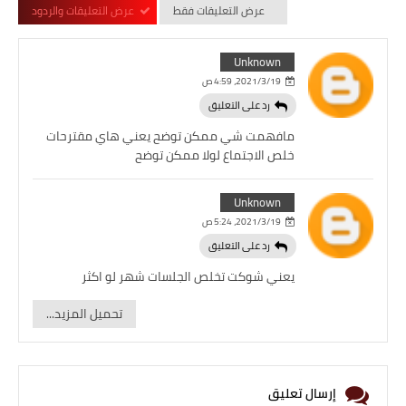
عرض التعليقات فقط
عرض التعليقات والردود
Unknown
19‏/3‏/2021، 4:59 ص
رد على التعليق
مافهمت شي ممكن توضح يعني هاي مقترحات
خلص الاجتماع لولا ممكن توضح
Unknown
19‏/3‏/2021، 5:24 ص
رد على التعليق
يعني شوكت تخلص الجلسات شهر لو اكثر
تحميل المزيد...
إرسال تعليق