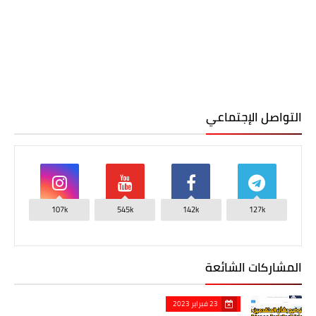
التواصل الإجتماعي
107k
545k
142k
127k
المشاركات الشائعة
23 فبراير 2023