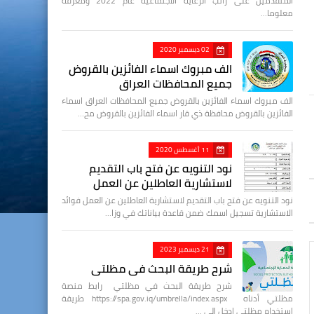
المتقدمين على راتب الرعاية الاجتماعية عام 2022 ومعرفة
معلوما…
02 ديسمبر 2020
الف مبروك اسماء الفائزين بالقروض
جميع المحافظات العراق
الف مبروك اسماء الفائزين بالقروض جميع المحافظات العراق اسماء
الفائزين بالقروض محافظة ذي قار اسماء الفائزين بالقروض مح…
11 أغسطس 2020
نود التنويه عن فتح باب التقديم
لاستشارية العاطلين عن العمل
نود التنويه عن فتح باب التقديم لاستشارية العاطلين عن العمل فوائد
الاستشارية تسجيل اسمك ضمن قاعدة بياناتك في وزا…
21 ديسمبر 2023
شرح طريقة البحث في مظلتي
شرح طريقة البحث في مظلتي رابط منصة
مظلتي أدناه https://spa.gov.iq/umbrella/index.aspx طريقة
استخدام مظلتي ادخل الى …