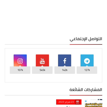
التواصل الإجتماعي
107k
545k
142k
127k
المشاركات الشائعة
23 فبراير 2023